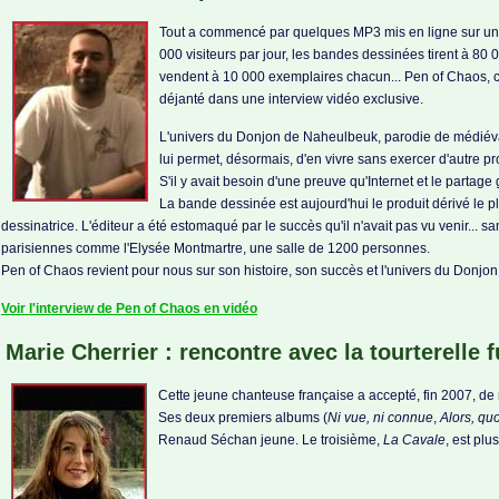
Tout a commencé par quelques MP3 mis en ligne sur un s
000 visiteurs par jour, les bandes dessinées tirent à 80
vendent à 10 000 exemplaires chacun... Pen of Chaos, c
déjanté dans une interview vidéo exclusive.
L'univers du Donjon de Naheulbeuk, parodie de médiéva
lui permet, désormais, d'en vivre sans exercer d'autre p
S'il y avait besoin d'une preuve qu'Internet et le partage
La bande dessinée est aujourd'hui le produit dérivé le plu
dessinatrice. L'éditeur a été estomaqué par le succès qu'il n'avait pas vu venir..
parisiennes comme l'Elysée Montmartre, une salle de 1200 personnes.
Pen of Chaos revient pour nous sur son histoire, son succès et l'univers du Donjo
Voir l'interview de Pen of Chaos en vidéo
Marie Cherrier : rencontre avec la tourterelle
Cette jeune chanteuse française a accepté, fin 2007, de 
Ses deux premiers albums (
Ni vue, ni connue
,
Alors, quo
Renaud Séchan jeune. Le troisième,
La Cavale
, est plu